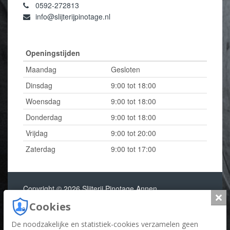
0592-272813
info@slijterijpinotage.nl
Openingstijden
Maandag
Gesloten
Dinsdag
9:00 tot 18:00
Woensdag
9:00 tot 18:00
Donderdag
9:00 tot 18:00
Vrijdag
9:00 tot 20:00
Zaterdag
9:00 tot 17:00
Copyright © 2026 Slijterij Pinotage Annen
Slui
Cookies
Cookies
-
Privacy
- Realisatie:
TPF.NU
De noodzakelijke en statistiek-cookies verzamelen geen