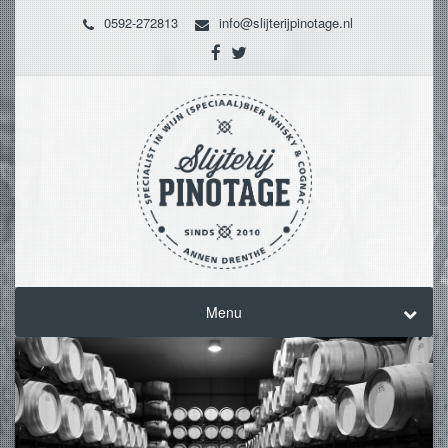
0592-272813
info@slijterijpinotage.nl
Menu